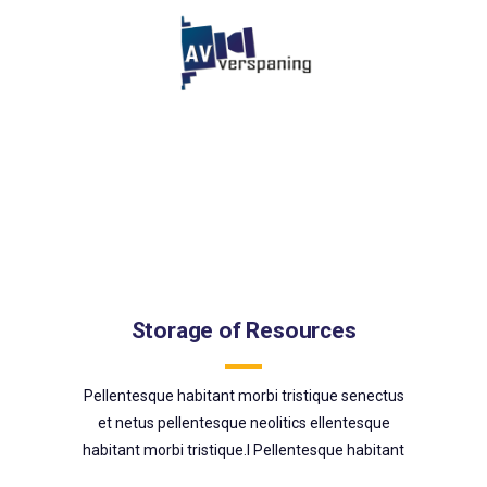
Storage of Resources
Pellentesque habitant morbi tristique senectus
et netus pellentesque neolitics ellentesque
habitant morbi tristique.l Pellentesque habitant