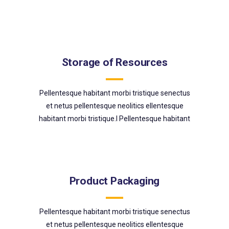
Storage of Resources
Pellentesque habitant morbi tristique senectus
et netus pellentesque neolitics ellentesque
habitant morbi tristique.l Pellentesque habitant
Product Packaging
Pellentesque habitant morbi tristique senectus
et netus pellentesque neolitics ellentesque