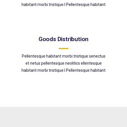
habitant morbi tristique.l Pellentesque habitant
Goods Distribution
Pellentesque habitant morbi tristique senectus
et netus pellentesque neolitics ellentesque
habitant morbi tristique.l Pellentesque habitant