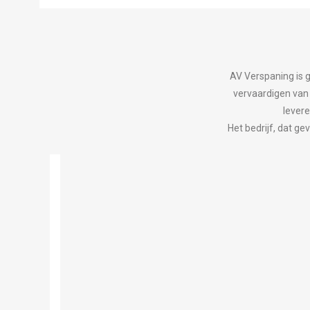
AV Verspaning is 
vervaardigen van 
levere
Het bedrijf, dat ge
ricage van
tgieten van
ies. Door
kunnen wij